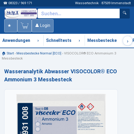
☎ 08323 / 969 171
Wassertechnik · 87509 Immenstadt
🔍
★
👤 Login
›
›
›
›
Anwendungen
Schnelltests
Messbestecke
🏠 Start
›
Messbestecke Normal [ECO]
›
VISOCOLOR® ECO Ammonium 3
Messbesteck
Wasseranalytik Abwasser VISOCOLOR® ECO
Ammonium 3 Messbesteck