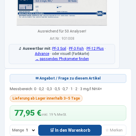
Ausreichend für 50 Analysen!
Art.Nr.: 931008
🔬
Auswertbar mit:
PF-3 Soil
·
PF-3 Fish
·
PF-12 Plus
·
Advance
·
oder visuell (Farbkarte)
→ passendes Photometer finden
✉ Angebot / Frage zu diesem Artikel
Messbereich: 0 · 0,2 · 0,3 · 0,5 · 0,7 · 1 · 2 · 3 mg/l NH4+
Lieferung ab Lager innerhalb 3–5 Tage
77,95 €
inkl. 19 % MwSt.
Menge
🛒 In den Warenkorb
☆ Merken