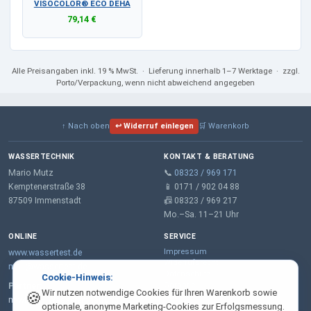
VISOCOLOR® ECO DEHA
79,14 €
Alle Preisangaben
inkl. 19 % MwSt.
· Lieferung innerhalb 1–7 Werktage · zzgl.
Porto/Verpackung, wenn nicht abweichend angegeben
↑ Nach oben
↩ Widerruf einlegen
🛒 Warenkorb
WASSERTECHNIK
KONTAKT & BERATUNG
Mario Mutz
📞
08323 / 969 171
Kemptenerstraße 38
📱 0171 / 902 04 88
87509 Immenstadt
📠 08323 / 969 217
Mo.–Sa. 11–21 Uhr
ONLINE
SERVICE
Impressum
www.wassertest.de
Widerrufsrecht
mail@wassertest.de
Datenschutz
Cookie-Hinweis:
Garantie
Partner:
Wir nutzen notwendige Cookies für Ihren Warenkorb sowie
🍪
AGB
m-wt.de – Wasserenthärtung
optionale, anonyme Marketing-Cookies zur Erfolgsmessung.
Lieferung & Zahlung