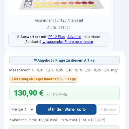
Ausreichend für 125 Analysen!
Art.Nr.: 931024
🔬
Auswertbar mit:
PF-12 Plus
·
Advance
·
oder visuell
(Farbkarte)
→ passendes Photometer finden
✉ Angebot / Frage zu diesem Artikel
Messbereich: 0 · 0,01 · 0,03 · 0,05 · 0,10 · 0,15 · 0,20 · 0,25 · 0,30 mg/l
Lieferung ab Lager innerhalb 3–5 Tage
130,90 €
inkl. 19 % MwSt.
Menge
🛒 In den Warenkorb
☆ Merken
Zwischensumme:
130,90 €
inkl. 19 % MwSt.
(1 St. ×
130,90 €
)