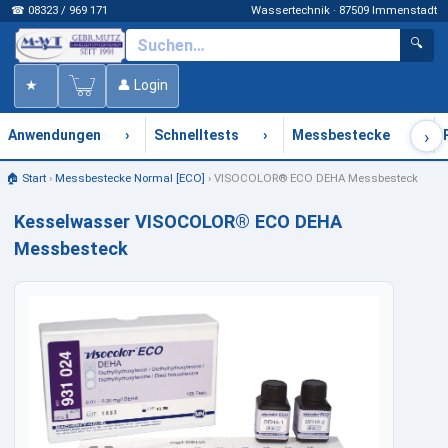
☎ 08323 / 969 171
Wassertechnik · 87509 Immenstadt
🔍
★
👤 Login
›
›
›
›
Anwendungen
Schnelltests
Messbestecke
🏠 Start
›
Messbestecke Normal [ECO]
›
VISOCOLOR® ECO DEHA Messbesteck
Kesselwasser VISOCOLOR® ECO DEHA
Messbesteck