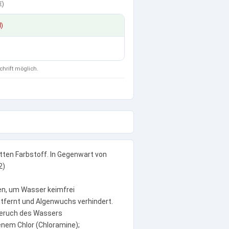
€
)
d)
chrift möglich.
etten Farbstoff. In Gegenwart von
2)
en, um Wasser keimfrei
ntfernt und Algenwuchs verhindert.
Geruch des Wassers
enem Chlor (Chloramine);