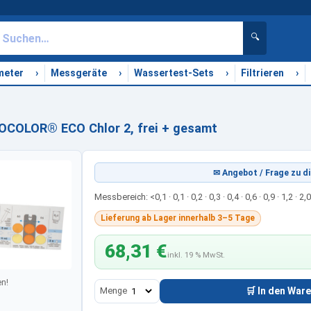
🔍
›
›
›
›
meter
Messgeräte
Wassertest-Sets
Filtrieren
OCOLOR® ECO Chlor 2, frei + gesamt
✉ Angebot / Frage zu di
Messbereich: <0,1 · 0,1 · 0,2 · 0,3 · 0,4 · 0,6 · 0,9 · 1,2 · 2
Lieferung ab Lager innerhalb 3–5 Tage
68,31 €
inkl. 19 % MwSt.
n!
Menge
🛒 In den War