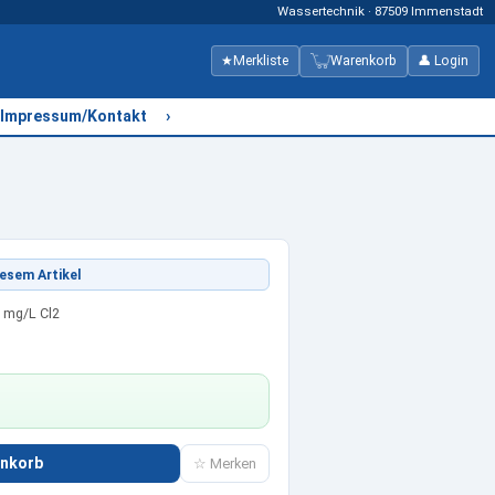
Wassertechnik · 87509 Immenstadt
★
Merkliste
Warenkorb
👤 Login
›
Impressum/Kontakt
esem Artikel
,0 mg/L Cl2
enkorb
☆ Merken