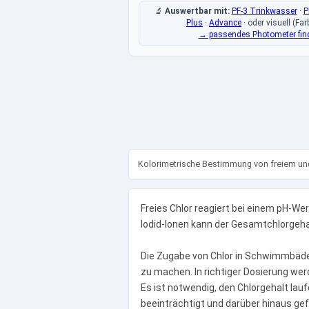
🔬
Auswertbar mit:
PF-3 Trinkwasser
·
P
Plus
·
Advance
·
oder visuell (Far
→ passendes Photometer fin
Kolorimetrische Bestimmung von freiem un
Freies Chlor reagiert bei einem pH-We
Iodid-Ionen kann der Gesamtchlorgeha
Die Zugabe von Chlor in Schwimmbäde
zu machen. In richtiger Dosierung we
Es ist notwendig, den Chlorgehalt la
beeinträchtigt und darüber hinaus ge