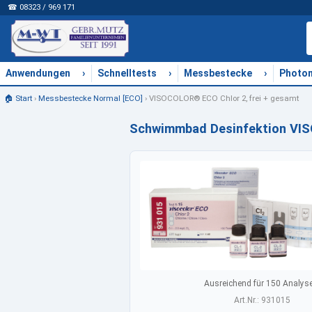
☎ 08323 / 969 171
›
›
›
Anwendungen
Schnelltests
Messbestecke
Photo
🏠 Start
›
Messbestecke Normal [ECO]
›
VISOCOLOR® ECO Chlor 2, frei + gesamt
Schwimmbad Desinfektion VIS
Ausreichend für 150 Analyse
Art.Nr.: 931015