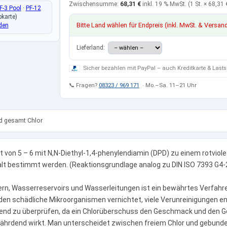
Zwischensumme:
68,31 €
inkl. 19 % MwSt.
(1 St. ×
68,31 
F-3 Pool
·
PF-12
bkarte)
Bitte Land wählen für Endpreis (inkl. MwSt. & Versan
den
Lieferland:
Sicher bezahlen mit PayPal – auch Kreditkarte & Lasts
📞 Fragen?
08323 / 969 171
· Mo.–Sa. 11–21 Uhr
d gesamt Chlor
rt von 5 – 6 mit N,N-Diethyl-1,4-phenylendiamin (DPD) zu einem rotviol
lt bestimmt werden. (Reaktionsgrundlage analog zu DIN ISO 7393 G4-
rn, Wasserreservoirs und Wasserleitungen ist ein bewährtes Verfahr
rden schädliche Mikroorganismen vernichtet, viele Verunreinigungen e
ufend zu überprüfen, da ein Chlorüberschuss den Geschmack und den 
fährdend wirkt. Man unterscheidet zwischen freiem Chlor und gebund