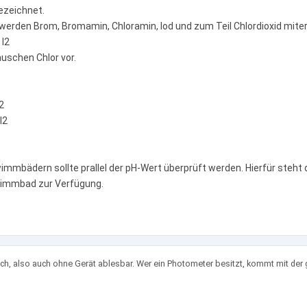
ezeichnet.
werden Brom, Bromamin, Chloramin, Iod und zum Teil Chlordioxid miter
 I2
schen Chlor vor.
2
l2
mmbädern sollte prallel der pH-Wert überprüft werden. Hierfür steht
mmbad zur Verfügung.
h, also auch ohne Gerät ablesbar. Wer ein Photometer besitzt, kommt mit der 