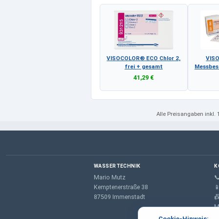
VISOCOLOR® ECO Chlor 2,
VIS
frei + gesamt
Messbes
41,29 €
Alle Preisangaben
inkl.
WASSERTECHNIK
K
Mario Mutz

Kemptenerstraße 38

87509 Immenstadt

M
Cookie-Hinweis: