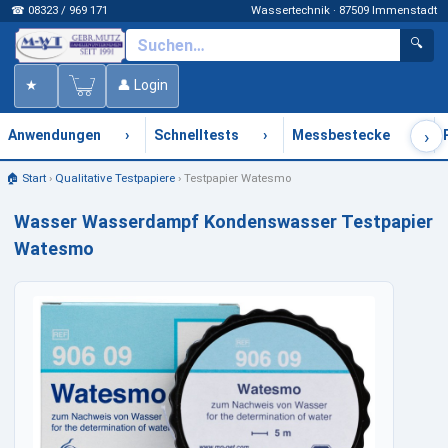
☎ 08323 / 969 171
Wassertechnik · 87509 Immenstadt
🔍
★
👤 Login
›
›
›
›
Anwendungen
Schnelltests
Messbestecke
🏠 Start
›
Qualitative Testpapiere
›
Testpapier Watesmo
Wasser Wasserdampf Kondenswasser Testpapier
Watesmo