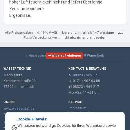
hoher Luftfeuchtigkeit nicht und liefert über lange
Zeiträume sichere
Ergebnisse.
Alle Preisangaben
inkl. 19 % MwSt.
· Lieferung innerhalb 1–7 Werktage · zzgl.
Porto/Verpackung, wenn nicht abweichend angegeben
↑ Nach oben
↩ Widerruf einlegen
🛒 Warenkorb
WASSERTECHNIK
KONTAKT & BERATUNG
Mario Mutz
📞
08323 / 969 171
Kemptenerstraße 38
📱 0171 / 902 04 88
87509 Immenstadt
📠 08323 / 969 217
Mo.–Sa. 11–21 Uhr
ONLINE
SERVICE
Impressum
www.wassertest.de
Widerrufsrecht
mail@wassertest.de
Datenschutz
Cookie-Hinweis:
Garantie
Partner:
Wir nutzen notwendige Cookies für Ihren Warenkorb sowie
🍪
AGB
m-wt.de – Wasserenthärtung