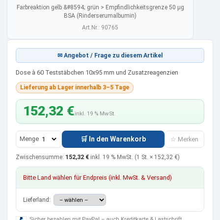
Farbreaktion gelb &#8594; grün > Empfindlichkeitsgrenze 50 µg
BSA (Rinderserumalbumin)
Art.Nr.: 90765
✉ Angebot / Frage zu diesem Artikel
Dose à 60 Teststäbchen 10x95 mm und Zusatzreagenzien
Lieferung ab Lager innerhalb 3–5 Tage
152,32 €
inkl. 19 % MwSt.
Menge
🛒 In den Warenkorb
☆ Merken
Zwischensumme:
152,32 €
inkl. 19 % MwSt.
(1 St. ×
152,32 €
)
Bitte Land wählen für Endpreis (inkl. MwSt. & Versand)
Lieferland:
Sicher bezahlen mit PayPal – auch Kreditkarte & Lastschrift