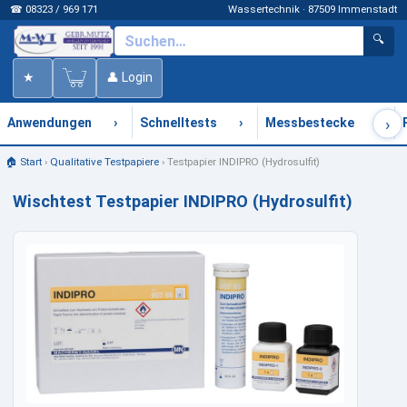
☎ 08323 / 969 171
Wassertechnik · 87509 Immenstadt
🔍
★
👤 Login
›
›
›
›
Anwendungen
Schnelltests
Messbestecke
🏠 Start
›
Qualitative Testpapiere
›
Testpapier INDIPRO (Hydrosulfit)
Wischtest Testpapier INDIPRO (Hydrosulfit)