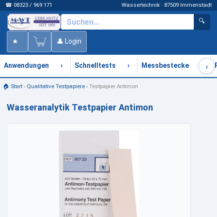
☎ 08323 / 969 171
Wassertechnik · 87509 Immenstadt
🔍
★
👤 Login
›
›
›
›
Anwendungen
Schnelltests
Messbestecke
🏠 Start
›
Qualitative Testpapiere
›
Testpapier Antimon
Wasseranalytik Testpapier Antimon