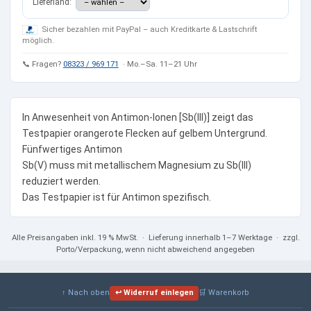
Lieferland:
Sicher bezahlen mit PayPal – auch Kreditkarte & Lastschrift
möglich.
📞 Fragen?
08323 / 969 171
· Mo.–Sa. 11–21 Uhr
In Anwesenheit von Antimon-Ionen [Sb(III)] zeigt das
Testpapier orangerote Flecken auf gelbem Untergrund.
Fünfwertiges Antimon
Sb(V) muss mit metallischem Magnesium zu Sb(III)
reduziert werden.
Das Testpapier ist für Antimon spezifisch.
Alle Preisangaben
inkl. 19 % MwSt.
· Lieferung innerhalb 1–7 Werktage · zzgl.
Porto/Verpackung, wenn nicht abweichend angegeben
↑ Nach oben
↩ Widerruf einlegen
🛒 Warenkorb