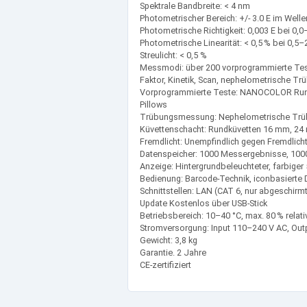
Spektrale Bandbreite: < 4 nm
Photometrischer Bereich: +/- 3.0 E im Wel
Photometrische Richtigkeit: 0,003 E bei 0,0
Photometrische Linearität: < 0,5 % bei 0,5–2
Streulicht: < 0,5 %
Messmodi: über 200 vorprogrammierte Test
Faktor, Kinetik, Scan, nephelometrische 
Vorprogrammierte Teste: NANOCOLOR Rund
Pillows
Trübungsmessung: Nephelometrische Trüb
Küvettenschacht: Rundküvetten 16 mm, 2
Fremdlicht: Unempfindlich gegen Fremdlicht
Datenspeicher: 1000 Messergebnisse, 1000
Anzeige: Hintergrundbeleuchteter, farbige
Bedienung: Barcode-Technik, iconbasierte
Schnittstellen: LAN (CAT 6, nur abgeschirm
Update Kostenlos über USB-Stick
Betriebsbereich: 10–40 °C, max. 80 % relati
Stromversorgung: Input 110–240 V AC, Outp
Gewicht: 3,8 kg
Garantie. 2 Jahre
CE-zertifiziert