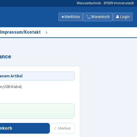
Wassertechnik · 87509 Immenstadt
★
Merkliste
Warenkorb
👤 Login
›
Impressum/Kontakt
ance
esem Artikel
en,USB-Kabel,
enkorb
☆ Merken