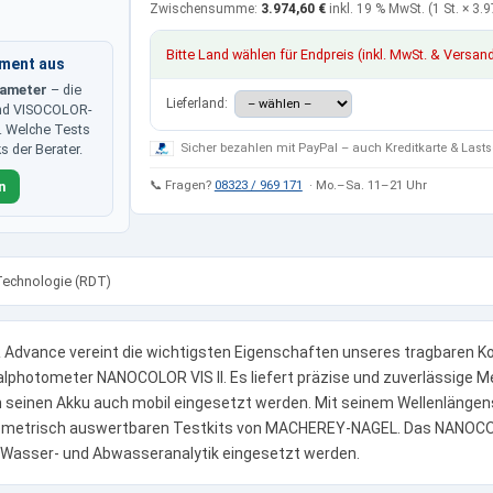
Zwischensumme:
3.974,60 €
inkl. 19 % MwSt.
(1 St. ×
3.9
Bitte Land wählen für Endpreis (inkl. MwSt. & Versan
iment aus
rameter
– die
Lieferland:
nd VISOCOLOR-
m. Welche Tests
Sicher bezahlen mit PayPal – auch Kreditkarte & Lasts
s der Berater.
📞 Fragen?
08323 / 969 171
· Mo.–Sa. 11–21 Uhr
n
Technologie (RDT)
dvance vereint die wichtigsten Eigenschaften unseres tragbaren 
photometer NANOCOLOR VIS II. Es liefert präzise und zuverlässige M
ch seinen Akku auch mobil eingesetzt werden. Mit seinem Wellenläng
otometrisch auswertbaren Testkits von MACHEREY-NAGEL. Das NANOC
 Wasser- und Abwasseranalytik eingesetzt werden.