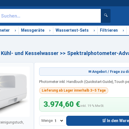
🔍
›
›
›
›
meter
Messgeräte
Wassertest-Sets
Filtrieren
 Kühl- und Kesselwasser >> Spektralphotometer-Adv
✉ Angebot / Frage zu di
Photometer inkl. Handbuch (Quickstart-Guide),Touch p
Lieferung ab Lager innerhalb 3–5 Tage
3.974,60 €
inkl. 19 % MwSt.
Menge
🛒 In den War
 Reinigungstuch,