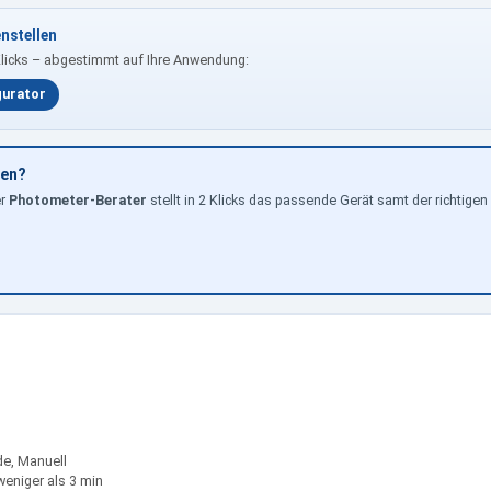
nstellen
Klicks – abgestimmt auf Ihre Anwendung:
gurator
hen?
er
Photometer-Berater
stellt in 2 Klicks das passende Gerät samt der richti
e, Manuell
weniger als 3 min