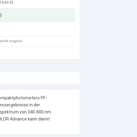
74,60 €
)
d)
chrift möglich.
Kompaktphotometers PF-
essergebnisse in der
enspektrum von 340-800 nm
OLOR Advance kann damit