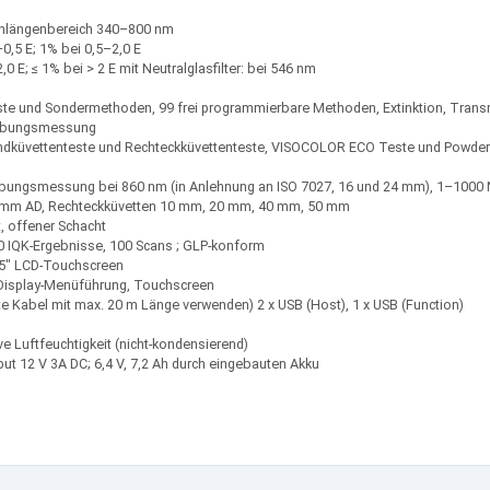
lenlängenbereich 340–800 nm
–0,5 E; 1% bei 0,5–2,0 E
,0 E; ≤ 1% bei > 2 E mit Neutralglasfilter: bei 546 nm
e und Sondermethoden, 99 frei programmierbare Methoden, Extinktion, Trans
Trübungsmessung
küvettenteste und Rechteckküvettenteste, VISOCOLOR ECO Teste und Powder
ungsmessung bei 860 nm (in Anlehnung an ISO 7027, 16 und 24 mm), 1–1000
4 mm AD, Rechteckküvetten 10 mm, 20 mm, 40 mm, 50 mm
, offener Schacht
 IQK-Ergebnisse, 100 Scans ; GLP-konform
r 5" LCD-Touchscreen
 Display-Menüführung, Touchscreen
te Kabel mit max. 20 m Länge verwenden) 2 x USB (Host), 1 x USB (Function)
ve Luftfeuchtigkeit (nicht-kondensierend)
ut 12 V 3A DC; 6,4 V, 7,2 Ah durch eingebauten Akku