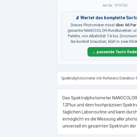
Art.Nr.: 919750
🔬 Wertet das komplette Sort
Dieses Photometer misst
über 60 Pa
gesamte NANOCOLOR-Rundküvetten- u
Palette, von Alkalinität TA bis Zirconiu
Sie konkret brauchen, klärt in zwei Klick
→ passende Tests finde
Spektralphotometer mit Referenz-Detektor-
Das Spektralphotometer NANOCOLOR A
12Plus und dem hochpräzisen Spektral
täglichen Laborroutine und kann dur
ermöglicht es die Messung aller ph
universell im gesamten Spektrum der