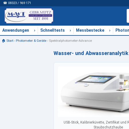
☎ 08323 / 969 171
›
›
›
Anwendungen
Schnelltests
Messbestecke
Photo
🏠 Start
›
Photometer & Geräte
›
Spektralphotometer-Advance
Wasser- und Abwasseranalytik
USB-Stick, Kalibrierküvette, Zertifikat und
Staubschutzhaube