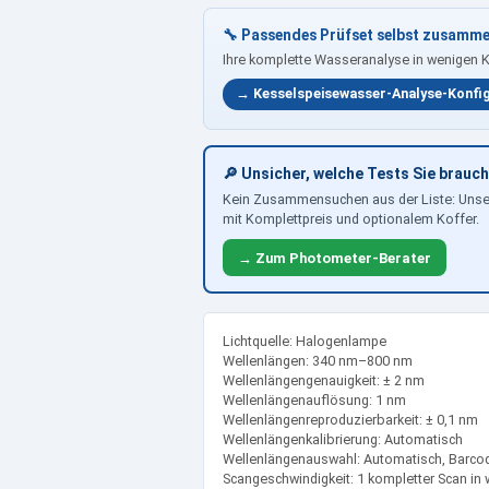
🔧 Passendes Prüfset selbst zusamme
Ihre komplette Wasseranalyse in wenigen 
→ Kesselspeisewasser-Analyse-Konfi
🔎 Unsicher, welche Tests Sie brauc
Kein Zusammensuchen aus der Liste: Uns
mit Komplettpreis und optionalem Koffer.
→ Zum Photometer-Berater
Lichtquelle: Halogenlampe
Wellenlängen: 340 nm–800 nm
Wellenlängengenauigkeit: ± 2 nm
Wellenlängenauflösung: 1 nm
Wellenlängenreproduzierbarkeit: ± 0,1 nm
Wellenlängenkalibrierung: Automatisch
Wellenlängenauswahl: Automatisch, Barcod
Scangeschwindigkeit: 1 kompletter Scan in 