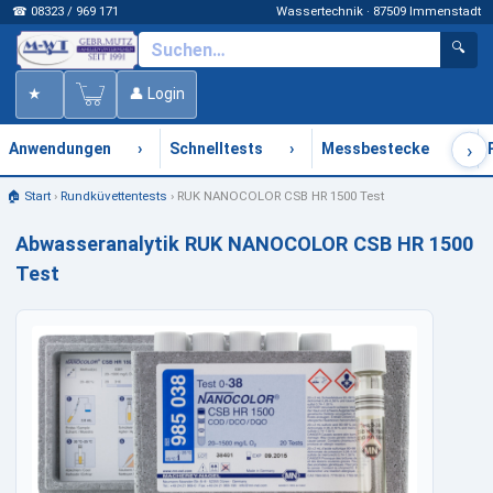
☎ 08323 / 969 171
Wassertechnik · 87509 Immenstadt
🔍
★
👤 Login
›
›
›
›
Anwendungen
Schnelltests
Messbestecke
🏠 Start
›
Rundküvettentests
›
RUK NANOCOLOR CSB HR 1500 Test
Abwasseranalytik RUK NANOCOLOR CSB HR 1500
Test