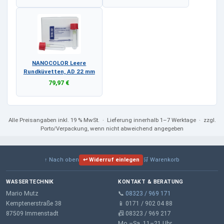
NANOCOLOR Leere
Rundküvetten, AD 22 mm
79,97 €
Alle Preisangaben
inkl. 19 % MwSt.
· Lieferung innerhalb 1–7 Werktage · zzgl.
Porto/Verpackung, wenn nicht abweichend angegeben
↑ Nach oben
↩ Widerruf einlegen
🛒 Warenkorb
WASSERTECHNIK
KONTAKT & BERATUNG
Mario Mutz
📞
08323 / 969 171
Kemptenerstraße 38
📱 0171 / 902 04 88
87509 Immenstadt
📠 08323 / 969 217
Mo.–Sa. 11–21 Uhr