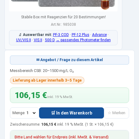
Stabile Box mit Reagenzien für 20 Bestimmungen!
Art.Nr.: 985038
🔬
Auswertbar mit:
PF-3 COD
·
PF-12 Plus
·
Advance
·
UV/VIS II
·
VIS II
·
500 D
→ passendes Photometer finden
✉ Angebot / Frage zu diesem Artikel
Messbereich CSB: 20–1500 mg/L O₂
Lieferung ab Lager innerhalb 3–5 Tage
106,15 €
inkl. 19 % MwSt.
Menge
🛒 In den Warenkorb
☆ Merken
Zwischensumme:
106,15 €
inkl. 19 % MwSt.
(1 St. ×
106,15 €
)
Bitte Land wählen für Endpreis (inkl. MwSt. & Versand)