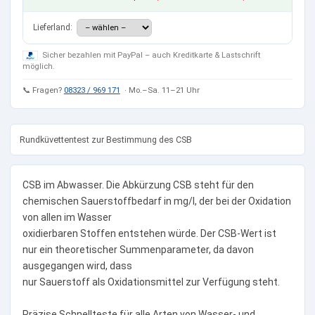
Lieferland:
Sicher bezahlen mit PayPal – auch Kreditkarte & Lastschrift
möglich.
📞 Fragen?
08323 / 969 171
· Mo.–Sa. 11–21 Uhr
Rundküvettentest zur Bestimmung des CSB
CSB im Abwasser. Die Abkürzung CSB steht für den
chemischen Sauerstoffbedarf in mg/l, der bei der Oxidation
von allen im Wasser
oxidierbaren Stoffen entstehen würde. Der CSB-Wert ist
nur ein theoretischer Summenparameter, da davon
ausgegangen wird, dass
nur Sauerstoff als Oxidationsmittel zur Verfügung steht.
Präzise Schnellteste für alle Arten von Wasser- und