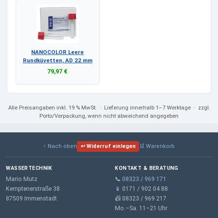
NANOCOLOR Leere
Rundküvetten, AD 22 mm
79,97 €
Alle Preisangaben
inkl. 19 % MwSt.
· Lieferung innerhalb 1–7 Werktage · zzgl.
Porto/Verpackung, wenn nicht abweichend angegeben
↑ Nach oben
↩ Widerruf einlegen
🛒 Warenkorb
WASSERTECHNIK
KONTAKT & BERATUNG
Mario Mutz
📞
08323 / 969 171
Kemptenerstraße 38
📱 0171 / 902 04 88
87509 Immenstadt
📠 08323 / 969 217
Mo.–Sa. 11–21 Uhr