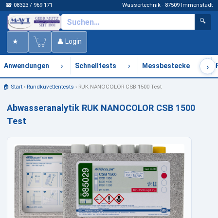
☎ 08323 / 969 171
Wassertechnik · 87509 Immenstadt
🔍
★
👤 Login
›
›
›
›
Anwendungen
Schnelltests
Messbestecke
🏠 Start
›
Rundküvettentests
›
RUK NANOCOLOR CSB 1500 Test
Abwasseranalytik RUK NANOCOLOR CSB 1500
Test