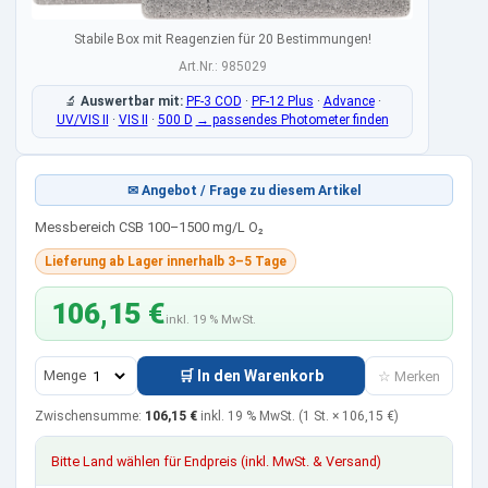
Stabile Box mit Reagenzien für 20 Bestimmungen!
Art.Nr.: 985029
🔬
Auswertbar mit:
PF-3 COD
·
PF-12 Plus
·
Advance
·
UV/VIS II
·
VIS II
·
500 D
→ passendes Photometer finden
✉ Angebot / Frage zu diesem Artikel
Messbereich CSB 100–1500 mg/L O₂
Lieferung ab Lager innerhalb 3–5 Tage
106,15 €
inkl. 19 % MwSt.
Menge
🛒 In den Warenkorb
☆ Merken
Zwischensumme:
106,15 €
inkl. 19 % MwSt.
(1 St. ×
106,15 €
)
Bitte Land wählen für Endpreis (inkl. MwSt. & Versand)