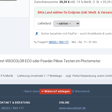
Zwischensumme:
39,39 €
inkl. 19 % MwSt.
(1 St. ×
39,39 
Bitte Land wählen für Endpreis (inkl. MwSt. & Versan
Lieferland:
Sicher bezahlen mit PayPal – auch Kreditkarte & Lasts
📞 Fragen?
08323 / 969 171
· Mo.–Sa. 11–21 Uhr
mit VISOCOLOR ECO oder Powder Pillow Testen im Photometer.
 19 % MwSt.
· Lieferung innerhalb 1–7 Werktage · zzgl. Porto/Verpackung, wenn nic
↑ Nach oben
↩ Widerruf einlegen
🛒 Warenkorb
ONTAKT & BERATUNG
ONLINE

08323 / 969 171
www.wassertest.de