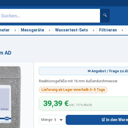
🔍
›
›
›
›
meter
Messgeräte
Wassertest-Sets
Filtrieren
mm AD
✉ Angebot / Frage zu di
Reaktionsgefäße mit 16 mm Außendurchmesser.
Lieferung ab Lager innerhalb 3–5 Tage
39,39 €
inkl. 19 % MwSt.
Menge
🛒 In den War