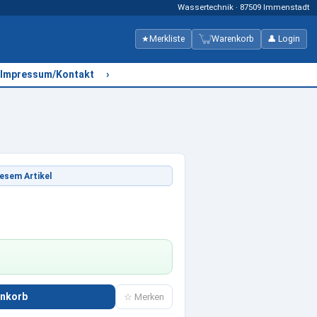
Wassertechnik · 87509 Immenstadt
★
Merkliste
Warenkorb
👤 Login
›
Impressum/Kontakt
esem Artikel
enkorb
☆ Merken