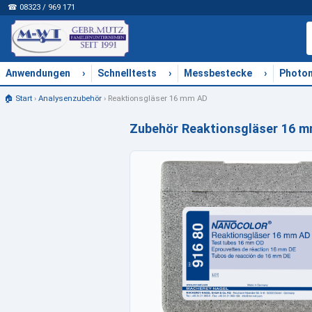
☎ 08323 / 969 171
›
›
›
Anwendungen
Schnelltests
Messbestecke
Photo
🏠 Start
›
Analysenzubehör
›
Reaktionsgläser 16 mm AD
Zubehör Reaktionsgläser 16 