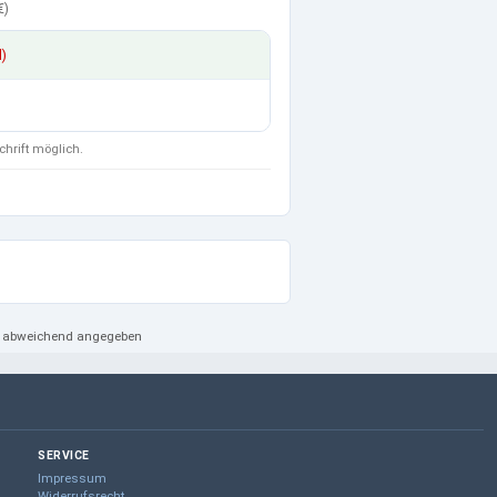
€
)
d)
chrift möglich.
ht abweichend angegeben
SERVICE
Impressum
Widerrufsrecht