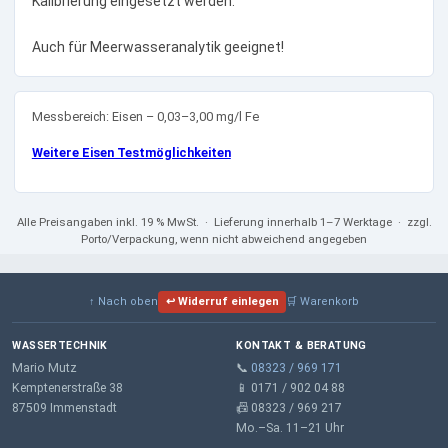
Kalibrierung eingesetzt werden.
Auch für Meerwasseranalytik geeignet!
Messbereich: Eisen – 0,03–3,00 mg/l Fe
Weitere Eisen Testmöglichkeiten
Alle Preisangaben
inkl. 19 % MwSt.
· Lieferung innerhalb 1–7 Werktage · zzgl.
Porto/Verpackung, wenn nicht abweichend angegeben
↑ Nach oben
↩ Widerruf einlegen
🛒 Warenkorb
WASSERTECHNIK
KONTAKT & BERATUNG
Mario Mutz
📞
08323 / 969 171
Kemptenerstraße 38
📱 0171 / 902 04 88
87509 Immenstadt
📠 08323 / 969 217
Mo.–Sa. 11–21 Uhr