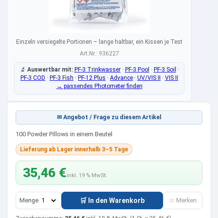
Einzeln versiegelte Portionen – lange haltbar, ein Kissen je Test
Art.Nr.: 936227
🔬
Auswertbar mit:
PF-3 Trinkwasser
·
PF-3 Pool
·
PF-3 Soil
·
PF-3 COD
·
PF-3 Fish
·
PF-12 Plus
·
Advance
·
UV/VIS II
·
VIS II
→ passendes Photometer finden
✉ Angebot / Frage zu diesem Artikel
100 Powder Pillows in einem Beutel
Lieferung ab Lager innerhalb 3–5 Tage
35,46 €
inkl. 19 % MwSt.
Menge
🛒 In den Warenkorb
☆ Merken