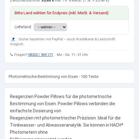
Zwischensumme:
35,46 €
inkl. 19 % MwSt.
(1 St. ×
35,46 €
)
Bitte Land wählen für Endpreis (inkl. MwSt. & Versand)
Lieferland:
Sicher bezahlen mit PayPal – auch Kreditkarte & Lastschrift
möglich.
📞 Fragen?
08323 / 969 171
· Mo.–Sa. 11–21 Uhr
Photometrische Bestimmung von Eisen - 100 Teste
Reagenzien Powder Pillows für die photometrische
Bestimmung von Eisen. Powder Pillows verbinden die
einfachste Dosierung von
Reagenzien mit photometrischer Präzision. Ideal für die
Trinkwasser- und Abwasseranalytik. Sie können in HACH*
Photometern ohne