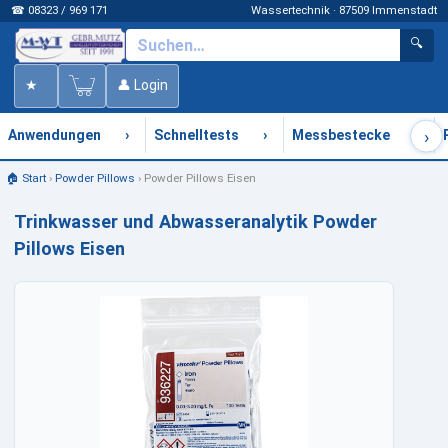
☎ 08323 / 969 171
Wassertechnik · 87509 Immenstadt
🔍
★
👤 Login
›
›
›
›
Anwendungen
Schnelltests
Messbestecke
🏠 Start
›
Powder Pillows
›
Powder Pillows Eisen
Trinkwasser und Abwasseranalytik Powder
Pillows Eisen