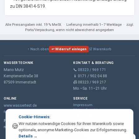
zu DIN 38414-S19.
Alle Preisangaben
inkl. 19 % MwSt.
· Lieferung innerhalb 1–7 Werktage · zzgl.
Porto/Verpackung, wenn nicht abweichend angegeben
↑ Nach oben
↩ Widerruf einlegen
🛒 Warenkorb
WASSERTECHNIK
KONTAKT & BERATUNG
Mario Mutz
📞
08323 / 969 171
Kemptenerstraße 38
📱 0171 / 902 04 88
87509 Immenstadt
📠 08323 / 969 217
Mo.–Sa. 11–21 Uhr
ONLINE
SERVICE
Impressum
www.wassertest.de
Widerrufsrecht
mail@wassertest.de
Datenschutz
Cookie-Hinweis:
Garantie
Partner:
Wir nutzen notwendige Cookies für Ihren Warenkorb sowie
🍪
AGB
m-wt.de – Wasserenthärtung
optionale, anonyme Marketing-Cookies zur Erfolgsmessung.
Lieferung & Zahlung
Geschäftskunden
Details →
Preisanzeige