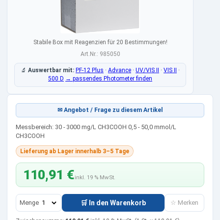
Stabile Box mit Reagenzien für 20 Bestimmungen!
Art.Nr.: 985050
🔬
Auswertbar mit:
PF-12 Plus
·
Advance
·
UV/VIS II
·
VIS II
·
500 D
→ passendes Photometer finden
✉ Angebot / Frage zu diesem Artikel
Messbereich: 30 - 3000 mg/L CH3COOH 0,5 - 50,0 mmol/L
CH3COOH
Lieferung ab Lager innerhalb 3–5 Tage
110,91 €
inkl. 19 % MwSt.
Menge
🛒 In den Warenkorb
☆ Merken