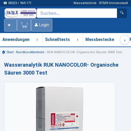
☎ 08323 / 969 171
Wassertechnik · 87509 Immenstadt
🔍
★
👤 Login
›
›
›
›
Anwendungen
Schnelltests
Messbestecke
🏠 Start
›
Rundküvettentests
›
RUK NANOCOLOR- Organische Säuren 3000 Test
Wasseranalytik RUK NANOCOLOR- Organische
Säuren 3000 Test