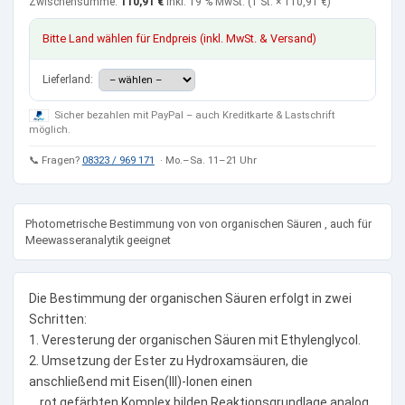
Zwischensumme:
110,91 €
inkl. 19 % MwSt.
(1 St. ×
110,91 €
)
Bitte Land wählen für Endpreis (inkl. MwSt. & Versand)
Lieferland:
Sicher bezahlen mit PayPal – auch Kreditkarte & Lastschrift
möglich.
📞 Fragen?
08323 / 969 171
· Mo.–Sa. 11–21 Uhr
Photometrische Bestimmung von von organischen Säuren , auch für
Meewasseranalytik geeignet
Die Bestimmung der organischen Säuren erfolgt in zwei
Schritten:
1. Veresterung der organischen Säuren mit Ethylenglycol.
2. Umsetzung der Ester zu Hydroxamsäuren, die
anschließend mit Eisen(III)-Ionen einen
rot gefärbten Komplex bilden Reaktionsgrundlage analog