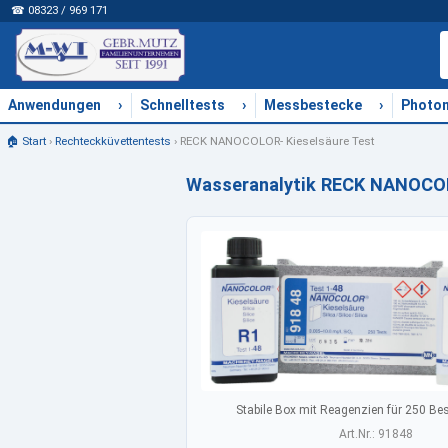
☎ 08323 / 969 171
›
›
›
Anwendungen
Schnelltests
Messbestecke
Photo
🏠 Start
›
Rechteckküvettentests
›
RECK NANOCOLOR- Kieselsäure Test
Wasseranalytik RECK NANOCOL
Stabile Box mit Reagenzien für 250 B
Art.Nr.: 91848