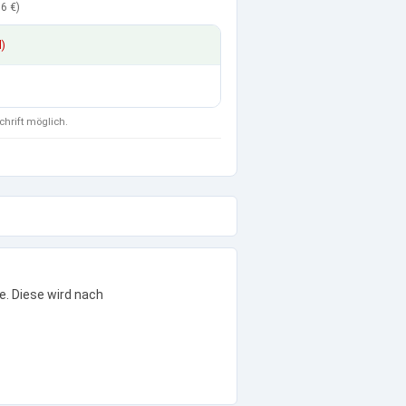
6 €
)
d)
chrift möglich.
e. Diese wird nach