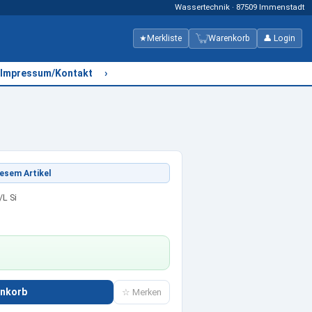
Wassertechnik · 87509 Immenstadt
★
Merkliste
Warenkorb
👤 Login
›
Impressum/Kontakt
esem Artikel
/L Si
enkorb
☆ Merken