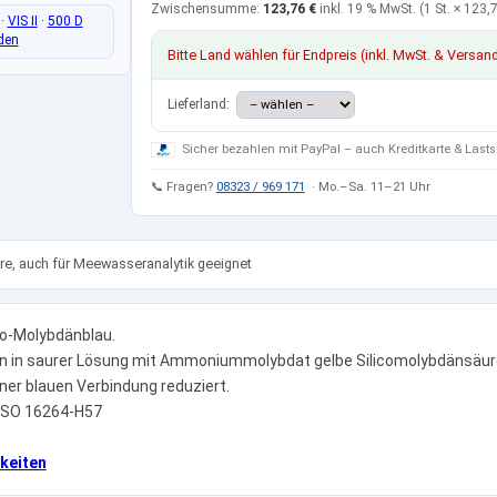
Zwischensumme:
123,76 €
inkl. 19 % MwSt.
(1 St. ×
123,7
·
VIS II
·
500 D
den
Bitte Land wählen für Endpreis (inkl. MwSt. & Versan
Lieferland:
Sicher bezahlen mit PayPal – auch Kreditkarte & Lasts
📞 Fragen?
08323 / 969 171
· Mo.–Sa. 11–21 Uhr
e, auch für Meewasseranalytik geeignet
o-Molybdänblau.
lden in saurer Lösung mit Ammoniummolybdat gelbe Silicomolybdänsäur
ner blauen Verbindung reduziert.
 ISO 16264-H57
keiten