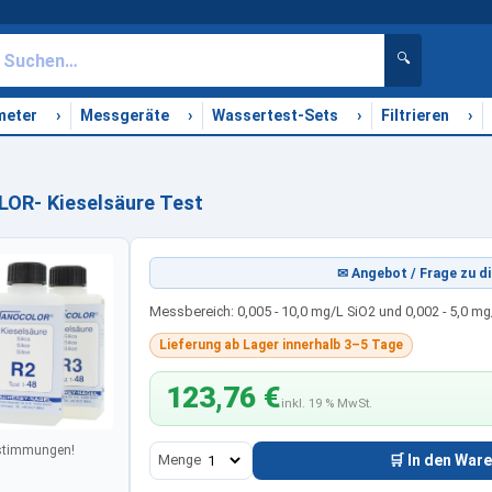
🔍
›
›
›
›
meter
Messgeräte
Wassertest-Sets
Filtrieren
OR- Kieselsäure Test
✉ Angebot / Frage zu di
Messbereich: 0,005 - 10,0 mg/L SiO2 und 0,002 - 5,0 mg
Lieferung ab Lager innerhalb 3–5 Tage
123,76 €
inkl. 19 % MwSt.
estimmungen!
Menge
🛒 In den War