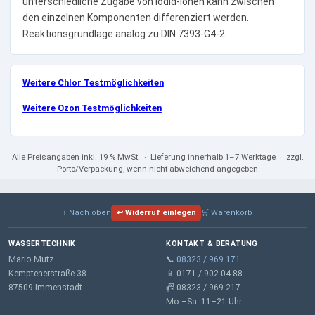
unterschiedliche Zugabe von Iodid-Ionen kann zwischen
den einzelnen Komponenten differenziert werden.
Reaktionsgrundlage analog zu DIN 7393-G4-2.
Weitere Chlor Testmöglichkeiten
Weitere Ozon Testmöglichkeiten
Alle Preisangaben
inkl. 19 % MwSt.
· Lieferung innerhalb 1–7 Werktage · zzgl.
Porto/Verpackung, wenn nicht abweichend angegeben
↑ Nach oben
↩ Widerruf einlegen
🛒 Warenkorb
WASSERTECHNIK
KONTAKT & BERATUNG
Mario Mutz
📞
08323 / 969 171
Kemptenerstraße 38
📱 0171 / 902 04 88
87509 Immenstadt
📠 08323 / 969 217
Mo.–Sa. 11–21 Uhr