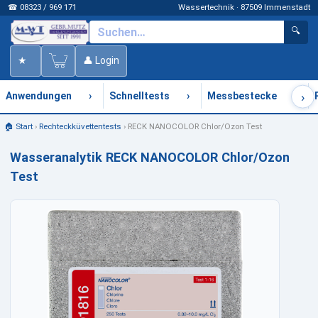
☎ 08323 / 969 171
Wassertechnik · 87509 Immenstadt
🔍
★
👤 Login
›
›
›
›
Anwendungen
Schnelltests
Messbestecke
🏠 Start
›
Rechteckküvettentests
›
RECK NANOCOLOR Chlor/Ozon Test
Wasseranalytik RECK NANOCOLOR Chlor/Ozon
Test