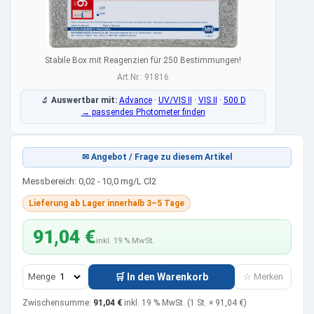
Stabile Box mit Reagenzien für 250 Bestimmungen!
Art.Nr.: 91816
🔬
Auswertbar mit:
Advance
·
UV/VIS II
·
VIS II
·
500 D
→ passendes Photometer finden
✉ Angebot / Frage zu diesem Artikel
Messbereich: 0,02 - 10,0 mg/L Cl2
Lieferung ab Lager innerhalb 3–5 Tage
91,04 €
inkl. 19 % MwSt.
Menge
🛒 In den Warenkorb
☆ Merken
Zwischensumme:
91,04 €
inkl. 19 % MwSt.
(1 St. ×
91,04 €
)