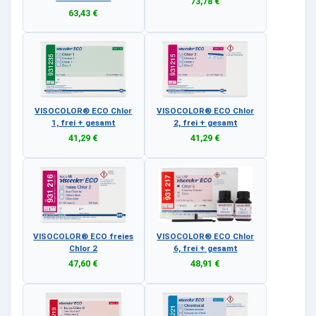
73,78 €
63,43 €
VISOCOLOR® ECO Chlor
VISOCOLOR® ECO Chlor
1, frei + gesamt
2, frei + gesamt
41,29 €
41,29 €
VISOCOLOR® ECO freies
VISOCOLOR® ECO Chlor
Chlor 2
6, frei + gesamt
47,60 €
48,91 €