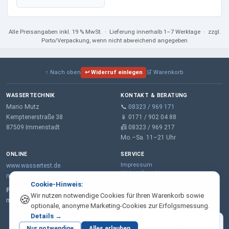
Alle Preisangaben
inkl. 19 % MwSt.
· Lieferung innerhalb 1–7 Werktage · zzgl.
Porto/Verpackung, wenn nicht abweichend angegeben
↑ Nach oben
↩ Widerruf einlegen
🛒 Warenkorb
WASSERTECHNIK
KONTAKT & BERATUNG
Mario Mutz
📞
08323 / 969 171
Kemptenerstraße 38
📱 0171 / 902 04 88
87509 Immenstadt
📠 08323 / 969 217
Mo.–Sa. 11–21 Uhr
ONLINE
SERVICE
Impressum
www.wassertest.de
Widerrufsrecht
mail@wassertest.de
Datenschutz
Cookie-Hinweis:
Garantie
Partner:
Wir nutzen notwendige Cookies für Ihren Warenkorb sowie
🍪
AGB
m-wt.de – Wasserenthärtung
optionale, anonyme Marketing-Cookies zur Erfolgsmessung.
Lieferung & Zahlung
Geschäftskunden
Details →
Preisanzeige
Kontaktformular
Nur notwendige
Alles erlauben