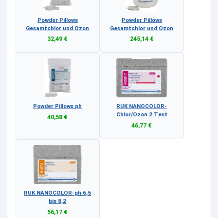
Powder Pillows
Powder Pillows
Gesamtchlor und Ozon
Gesamtchlor und Ozon
32,49 €
245,14 €
Powder Pillows ph
RUK NANOCOLOR-
Chlor/Ozon 2 Test
40,58 €
46,77 €
RUK NANOCOLOR-ph 6,5
bis 8,2
56,17 €