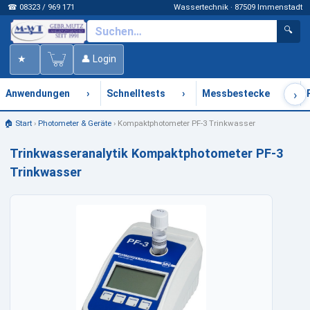
☎ 08323 / 969 171
Wassertechnik · 87509 Immenstadt
🔍
★
👤 Login
›
›
›
›
Anwendungen
Schnelltests
Messbestecke
🏠 Start
›
Photometer & Geräte
›
Kompaktphotometer PF-3 Trinkwasser
Trinkwasseranalytik Kompaktphotometer PF-3
Trinkwasser