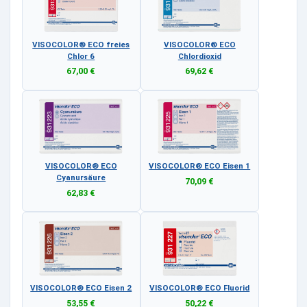
VISOCOLOR® ECO freies
VISOCOLOR® ECO
Chlor 6
Chlordioxid
67,00 €
69,62 €
VISOCOLOR® ECO
VISOCOLOR® ECO Eisen 1
Cyanursäure
70,09 €
62,83 €
VISOCOLOR® ECO Eisen 2
VISOCOLOR® ECO Fluorid
53,55 €
50,22 €