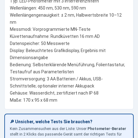
Typ: LED-Photometer mit 3 Interferenzfiltern
Wellenlängen: 450 nm, 530 nm, 590 nm
Wellenlängengenauigkeit: ± 2 nm, Halbwertsbreite 10–12
nm
Messmodi: Vorprogrammierte MN-Teste
Küvettenaufnahme: Rundküvetten 16 mm AD
Datenspeicher: 50 Messwerte
Display: Beleuchtetes Grafikdisplay, Ergebnis mit
Dimensionsangabe
Bedienung: Selbsterklärende Menüführung, Folientastatur,
Testaufruf aus Parameterlisten
Stromversorgung: 3 AA Batterien / Akkus, USB-
Schnittstelle; optionaler interner Akkupack
Gehäuse: Wasserdicht, zertifiziert nach IP 68
Maße: 170 x 95 x 68 mm
🔎 Unsicher, welche Tests Sie brauchen?
Kein Zusammensuchen aus der Liste: Unser
Photometer-Berater
stellt in 2 Klicks das passende Gerät samt der richtigen Tests für