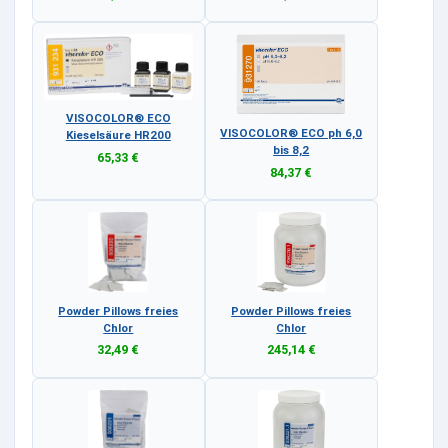
VISOCOLOR® ECO
VISOCOLOR® ECO ph 6,0
Kieselsäure HR200
bis 8,2
65,33 €
84,37 €
Powder Pillows freies
Powder Pillows freies
Chlor
Chlor
32,49 €
245,14 €