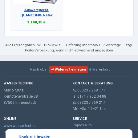
Auswertgerät
QUANTOFIX- Relax
1.148,35 €
Alle Preisangaben
inkl. 19 % MwSt.
· Lieferung innerhalb 1–7 Werktage · zzgl.
Porto/Verpackung, wenn nicht abweichend angegeben
↑ Nach oben
↩ Widerruf einlegen
🛒 Warenkorb
WASSERTECHNIK
KONTAKT & BERATUNG
Mario Mutz
📞
08323 / 969 171
Kemptenerstraße 38
📱 0171 / 902 04 88
87509 Immenstadt
📠 08323 / 969 217
Mo.–Sa. 11–21 Uhr
ONLINE
SERVICE
Impressum
www.wassertest.de
Widerrufsrecht
mail@wassertest.de
Datenschutz
Cookie-Hinweis: