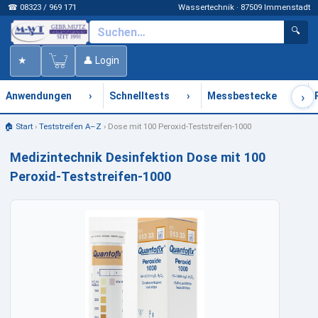
☎ 08323 / 969 171
Wassertechnik · 87509 Immenstadt
🔍
★
👤 Login
›
›
›
›
Anwendungen
Schnelltests
Messbestecke
🏠 Start
›
Teststreifen A–Z
›
Dose mit 100 Peroxid-Teststreifen-1000
Medizintechnik Desinfektion Dose mit 100
Peroxid-Teststreifen-1000