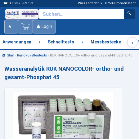
☎ 08323 / 969 171
Wassertechnik · 87509 Immenstadt
🔍
★
👤 Login
›
›
›
›
Anwendungen
Schnelltests
Messbestecke
🏠 Start
›
Rundküvettentests
›
RUK NANOCOLOR- ortho- und gesamt-Phosphat 45
Wasseranalytik RUK NANOCOLOR- ortho- und
gesamt-Phosphat 45