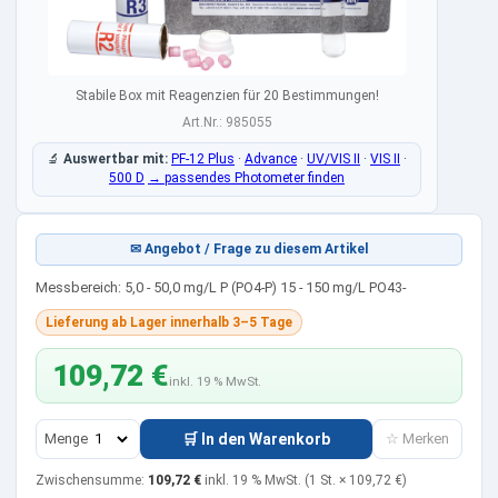
Stabile Box mit Reagenzien für 20 Bestimmungen!
Art.Nr.: 985055
🔬
Auswertbar mit:
PF-12 Plus
·
Advance
·
UV/VIS II
·
VIS II
·
500 D
→ passendes Photometer finden
✉ Angebot / Frage zu diesem Artikel
Messbereich: 5,0 - 50,0 mg/L P (PO4-P) 15 - 150 mg/L PO43-
Lieferung ab Lager innerhalb 3–5 Tage
109,72 €
inkl. 19 % MwSt.
Menge
🛒 In den Warenkorb
☆ Merken
Zwischensumme:
109,72 €
inkl. 19 % MwSt.
(1 St. ×
109,72 €
)