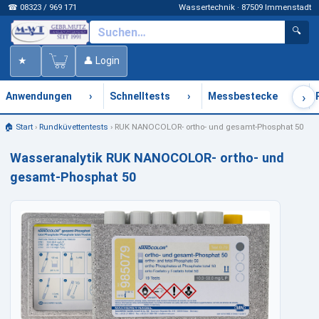
☎ 08323 / 969 171
Wassertechnik · 87509 Immenstadt
🔍
★
👤 Login
›
›
›
›
Anwendungen
Schnelltests
Messbestecke
🏠 Start
›
Rundküvettentests
›
RUK NANOCOLOR- ortho- und gesamt-Phosphat 50
Wasseranalytik RUK NANOCOLOR- ortho- und
gesamt-Phosphat 50