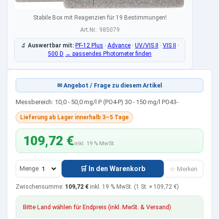
Stabile Box mit Reagenzien für 19 Bestimmungen!
Art.Nr.: 985079
🔬
Auswertbar mit:
PF-12 Plus
·
Advance
·
UV/VIS II
·
VIS II
·
500 D
→ passendes Photometer finden
✉ Angebot / Frage zu diesem Artikel
Messbereich: 10,0 - 50,0 mg/l P (PO4-P) 30 - 150 mg/l PO43-
Lieferung ab Lager innerhalb 3–5 Tage
109,72 €
inkl. 19 % MwSt.
Menge
🛒 In den Warenkorb
☆ Merken
Zwischensumme:
109,72 €
inkl. 19 % MwSt.
(1 St. ×
109,72 €
)
Bitte Land wählen für Endpreis (inkl. MwSt. & Versand)