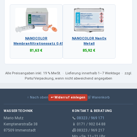
NANOCOLOR
NANOCOLOR NanOx
Membranfiltrationssatz 0,45 µm
Metall
81,63 €
85,92 €
Alle Preisangaben
inkl. 19 % MwSt.
· Lieferung innerhalb 1–7 Werktage · zzgl.
Porto/Verpackung, wenn nicht abweichend angegeben
↑ Nach oben
↩ Widerruf einlegen
🛒 Warenkorb
WASSERTECHNIK
KONTAKT & BERATUNG
Mario Mutz
📞
08323 / 969 171
Kemptenerstraße 38
📱 0171 / 902 04 88
87509 Immenstadt
📠 08323 / 969 217
Mo.–Sa. 11–21 Uhr