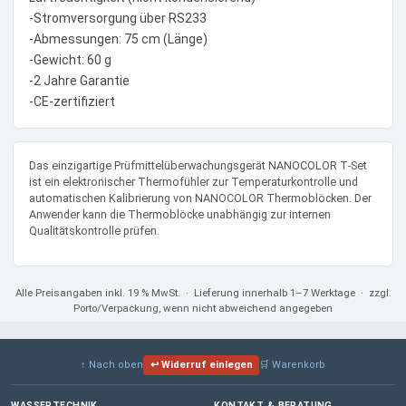
-Stromversorgung über RS233
-Abmessungen: 75 cm (Länge)
-Gewicht: 60 g
-2 Jahre Garantie
-CE-zertifiziert
Das einzigartige Prüfmittelüberwachungsgerät NANOCOLOR T‑Set
ist ein elektronischer Thermofühler zur Temperaturkontrolle und
automatischen Kalibrierung von NANOCOLOR Thermoblöcken. Der
Anwender kann die Thermoblöcke unabhängig zur internen
Qualitätskontrolle prüfen.
Alle Preisangaben
inkl. 19 % MwSt.
· Lieferung innerhalb 1–7 Werktage · zzgl.
Porto/Verpackung, wenn nicht abweichend angegeben
↑ Nach oben
↩ Widerruf einlegen
🛒 Warenkorb
WASSERTECHNIK
KONTAKT & BERATUNG