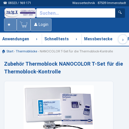
☎ 08323 / 969 171
Wassertechnik · 87509 Immenstadt
🔍
★
👤 Login
›
›
›
›
Anwendungen
Schnelltests
Messbestecke
🏠 Start
›
Thermoblöcke
›
NANOCOLOR T-Set für die Thermoblock-Kontrolle
Zubehör Thermoblock NANOCOLOR T-Set für die
Thermoblock-Kontrolle