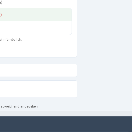
€
)
d)
chrift möglich.
ht abweichend angegeben