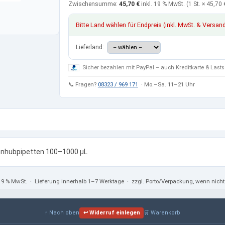
Zwischensumme:
45,70 €
inkl. 19 % MwSt.
(1 St. ×
45,70 
Bitte Land wählen für Endpreis (inkl. MwSt. & Versan
Lieferland:
Sicher bezahlen mit PayPal – auch Kreditkarte & Lasts
📞 Fragen?
08323 / 969 171
· Mo.–Sa. 11–21 Uhr
benhubpipetten 100–1000 μL
 19 % MwSt.
· Lieferung innerhalb 1–7 Werktage · zzgl. Porto/Verpackung, wenn nic
↑ Nach oben
↩ Widerruf einlegen
🛒 Warenkorb