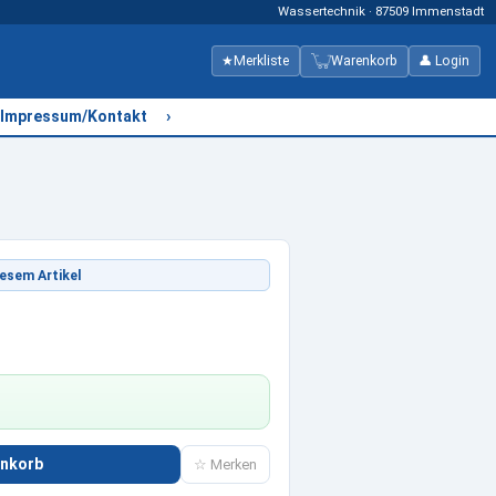
Wassertechnik · 87509 Immenstadt
★
Merkliste
Warenkorb
👤 Login
›
Impressum/Kontakt
esem Artikel
enkorb
☆ Merken