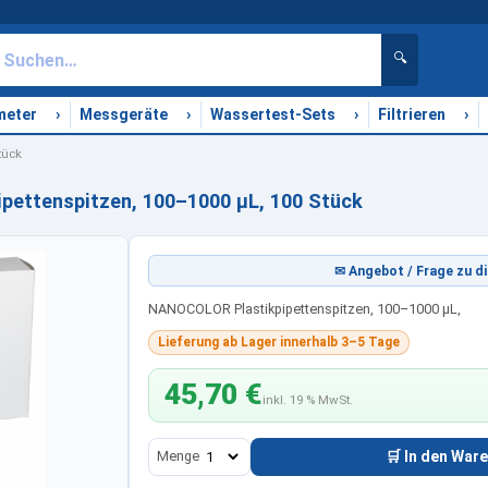
🔍
›
›
›
›
meter
Messgeräte
Wassertest-Sets
Filtrieren
tück
ettenspitzen, 100–1000 µL, 100 Stück
✉ Angebot / Frage zu di
NANOCOLOR Plastikpipettenspitzen, 100–1000 µL,
Lieferung ab Lager innerhalb 3–5 Tage
45,70 €
inkl. 19 % MwSt.
Menge
🛒 In den War