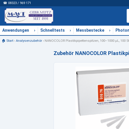
☎ 08323 / 969 171
›
›
›
Anwendungen
Schnelltests
Messbestecke
Photo
🏠 Start
›
Analysenzubehör
›
NANOCOLOR Plastikpipettenspitzen, 100–1000 µL, 100 S
Zubehör NANOCOLOR Plastikpip