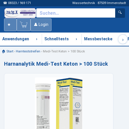
☎ 08323 / 969 171
Wassertechnik · 87509 Immenstadt
🔍
★
👤 Login
›
›
›
›
Anwendungen
Schnelltests
Messbestecke
🏠 Start
›
Harnteststreifen
›
Medi-Test Keton > 100 Stück
Harnanalytik Medi-Test Keton > 100 Stück