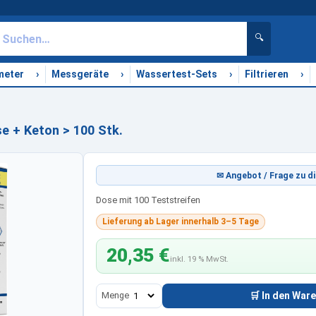
🔍
›
›
›
›
meter
Messgeräte
Wassertest-Sets
Filtrieren
e + Keton > 100 Stk.
✉ Angebot / Frage zu di
Dose mit 100 Teststreifen
Lieferung ab Lager innerhalb 3–5 Tage
20,35 €
inkl. 19 % MwSt.
Menge
🛒 In den War