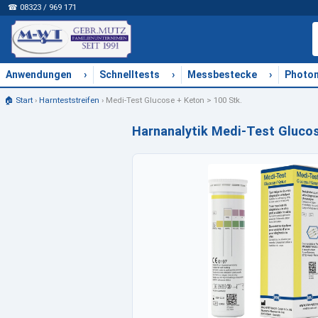
☎ 08323 / 969 171
›
›
›
Anwendungen
Schnelltests
Messbestecke
Photo
🏠 Start
›
Harnteststreifen
›
Medi-Test Glucose + Keton > 100 Stk.
Harnanalytik Medi-Test Glucos