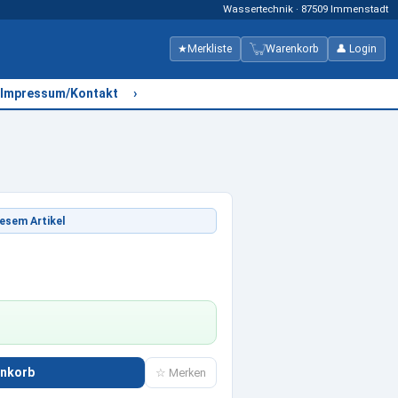
Wassertechnik · 87509 Immenstadt
★
Merkliste
Warenkorb
👤 Login
›
Impressum/Kontakt
esem Artikel
enkorb
☆ Merken