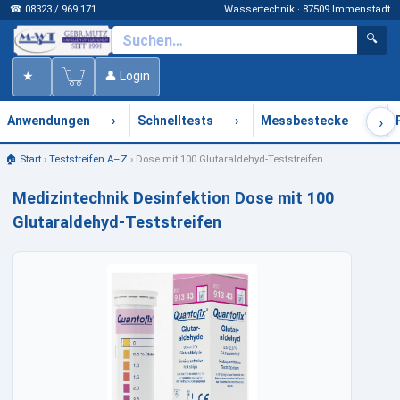
☎ 08323 / 969 171
Wassertechnik · 87509 Immenstadt
🔍
★
👤 Login
›
›
›
›
Anwendungen
Schnelltests
Messbestecke
🏠 Start
›
Teststreifen A–Z
›
Dose mit 100 Glutaraldehyd-Teststreifen
Medizintechnik Desinfektion Dose mit 100
Glutaraldehyd-Teststreifen