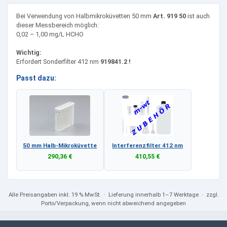
Bei Verwendung von Halbmikroküvetten 50 mm
Art. 919 50
ist auch
dieser Messbereich möglich:
0,02 – 1,00 mg/L HCHO
Wichtig:
Erfordert Sonderfilter 412 nm
919841.2 !
Passt dazu:
50 mm Halb-Mikroküvette
Interferenzfilter 412 nm
290,36 €
410,55 €
Alle Preisangaben
inkl. 19 % MwSt.
· Lieferung innerhalb 1–7 Werktage · zzgl.
Porto/Verpackung, wenn nicht abweichend angegeben