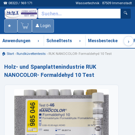
☎ 08323 / 969 171
Wassertechnik · 87509 Immenstadt
🔍
★
👤 Login
›
›
›
›
Anwendungen
Schnelltests
Messbestecke
🏠 Start
›
Rundküvettentests
›
RUK NANOCOLOR- Formaldehyd 10 Test
Holz- und Spanplattenindustrie RUK
NANOCOLOR- Formaldehyd 10 Test