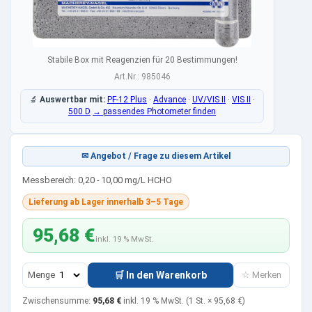
Stabile Box mit Reagenzien für 20 Bestimmungen!
Art.Nr.: 985046
🔬
Auswertbar mit:
PF-12 Plus
·
Advance
·
UV/VIS II
·
VIS II
·
500 D
→ passendes Photometer finden
✉ Angebot / Frage zu diesem Artikel
Messbereich: 0,20 - 10,00 mg/L HCHO
Lieferung ab Lager innerhalb 3–5 Tage
95,68 €
inkl. 19 % MwSt.
Menge
🛒 In den Warenkorb
☆ Merken
Zwischensumme:
95,68 €
inkl. 19 % MwSt.
(1 St. ×
95,68 €
)