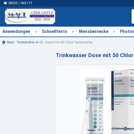
☎ 08323 / 969 171
›
›
›
Anwendungen
Schnelltests
Messbestecke
Photo
🏠 Start
›
Teststreifen A–Z
›
Dose mit 50 Chlor-Teststreifen
Trinkwasser Dose mit 50 Chlor