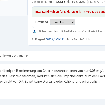
Zwischensumme:
22,13 €
inkl. 19 % MwSt.
(1 St. ×
22,13 
Bitte Land wählen für Endpreis (inkl. MwSt. & Versan
Lieferland:
Sicher bezahlen mit PayPal – auch Kreditkarte & Lasts
📞 Fragen?
08323 / 969 171
· Mo.–Sa. 11–21 Uhr
 Chlorkonzentrationen
verlässigen Bestimmung von Chlor-Konzentrationen von nur 0,05 mg/L.
 das Testfeld strömen, wodurch sich die Empfindlichkeit um den Faktor
 direkt vor Ort. Es ist keine Wartung oder Kalibrierung erforderlich.