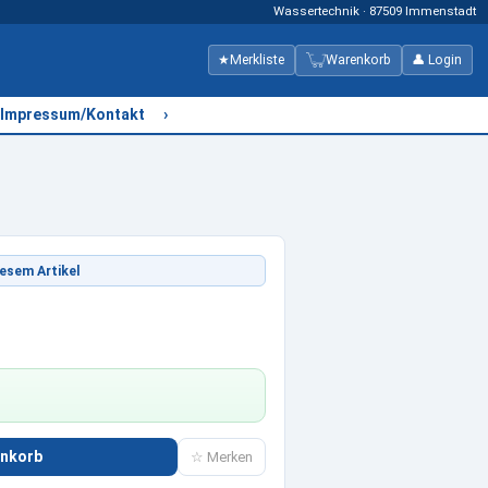
Wassertechnik · 87509 Immenstadt
★
Merkliste
Warenkorb
👤 Login
›
Impressum/Kontakt
esem Artikel
enkorb
☆ Merken