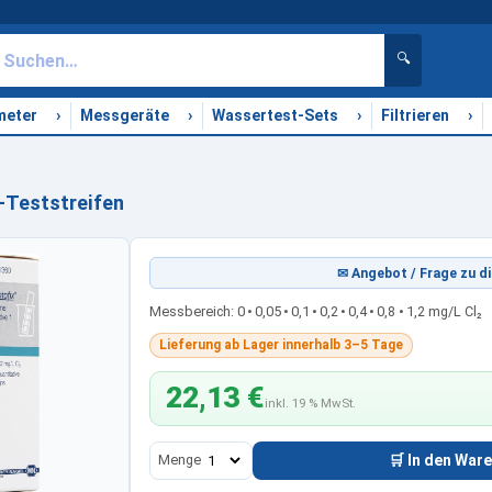
🔍
›
›
›
›
meter
Messgeräte
Wassertest-Sets
Filtrieren
-Teststreifen
✉ Angebot / Frage zu di
Messbereich: 0 • 0,05 • 0,1 • 0,2 • 0,4 • 0,8 • 1,2 mg/L Cl₂
Lieferung ab Lager innerhalb 3–5 Tage
22,13 €
inkl. 19 % MwSt.
Menge
🛒 In den War