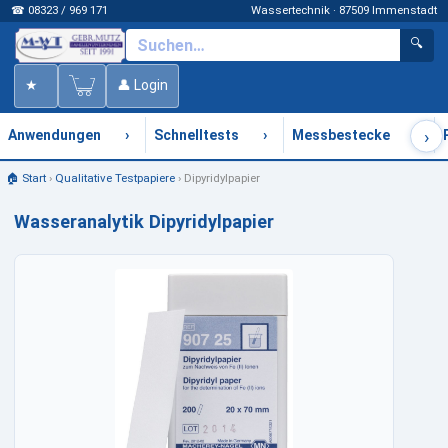
☎ 08323 / 969 171
Wassertechnik · 87509 Immenstadt
🔍
★
👤 Login
›
›
›
›
Anwendungen
Schnelltests
Messbestecke
🏠 Start
›
Qualitative Testpapiere
›
Dipyridylpapier
Wasseranalytik Dipyridylpapier