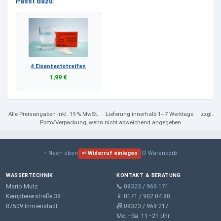
Passt dazu:
4 Eisenteststreifen
1,99 €
Alle Preisangaben
inkl. 19 % MwSt.
· Lieferung innerhalb 1–7 Werktage · zzgl.
Porto/Verpackung, wenn nicht abweichend angegeben
↑ Nach oben
↩ Widerruf einlegen
🛒 Warenkorb
WASSERTECHNIK
KONTAKT & BERATUNG
Mario Mutz
📞
08323 / 969 171
Kemptenerstraße 38
📱 0171 / 902 04 88
87509 Immenstadt
📠 08323 / 969 217
Mo.–Sa. 11–21 Uhr