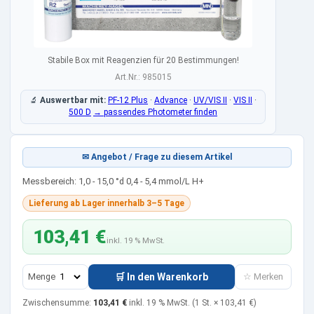
Stabile Box mit Reagenzien für 20 Bestimmungen!
Art.Nr.: 985015
🔬
Auswertbar mit:
PF-12 Plus
·
Advance
·
UV/VIS II
·
VIS II
·
500 D
→ passendes Photometer finden
✉ Angebot / Frage zu diesem Artikel
Messbereich: 1,0 - 15,0 °d 0,4 - 5,4 mmol/L H+
Lieferung ab Lager innerhalb 3–5 Tage
103,41 €
inkl. 19 % MwSt.
Menge
🛒 In den Warenkorb
☆ Merken
Zwischensumme:
103,41 €
inkl. 19 % MwSt.
(1 St. ×
103,41 €
)