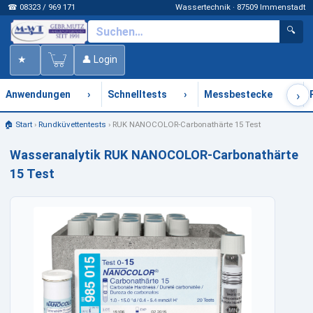
☎ 08323 / 969 171
Wassertechnik · 87509 Immenstadt
🔍
★
👤 Login
›
›
›
›
Anwendungen
Schnelltests
Messbestecke
🏠 Start
›
Rundküvettentests
›
RUK NANOCOLOR-Carbonathärte 15 Test
Wasseranalytik RUK NANOCOLOR-Carbonathärte
15 Test