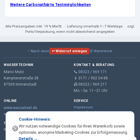
Weitere Carbonathärte Testmöglichkeiten
Alle Preisangaben
inkl. 19 % MwSt.
· Lieferung innerhalb 1–7 Werktage · zzgl.
Porto/Verpackung, wenn nicht abweichend angegeben
↑ Nach oben
↩ Widerruf einlegen
🛒 Warenkorb
WASSERTECHNIK
KONTAKT & BERATUNG
Mario Mutz
📞
08323 / 969 171
Kemptenerstraße 38
📱 0171 / 902 04 88
87509 Immenstadt
📠 08323 / 969 217
Mo.–Sa. 11–21 Uhr
ONLINE
SERVICE
Impressum
www.wassertest.de
Widerrufsrecht
mail@wassertest.de
Datenschutz
Cookie-Hinweis:
Garantie
Partner:
Wir nutzen notwendige Cookies für Ihren Warenkorb sowie
🍪
AGB
m-wt.de – Wasserenthärtung
optionale, anonyme Marketing-Cookies zur Erfolgsmessung.
Lieferung & Zahlung
Geschäftskunden
Details →