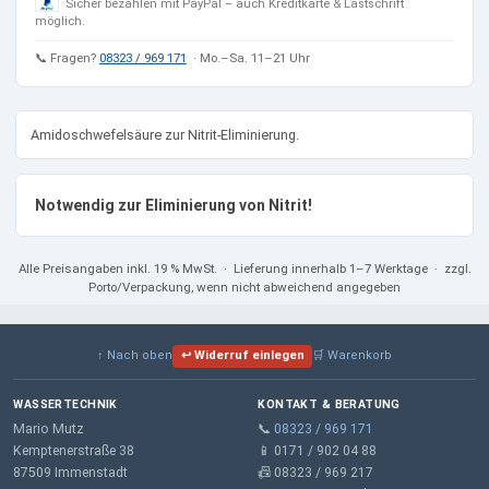
Sicher bezahlen mit PayPal – auch Kreditkarte & Lastschrift
möglich.
📞 Fragen?
08323 / 969 171
· Mo.–Sa. 11–21 Uhr
Amidoschwefelsäure zur Nitrit-Eliminierung.
Notwendig zur Eliminierung von Nitrit!
Alle Preisangaben
inkl. 19 % MwSt.
· Lieferung innerhalb 1–7 Werktage · zzgl.
Porto/Verpackung, wenn nicht abweichend angegeben
↑ Nach oben
↩ Widerruf einlegen
🛒 Warenkorb
WASSERTECHNIK
KONTAKT & BERATUNG
Mario Mutz
📞
08323 / 969 171
Kemptenerstraße 38
📱 0171 / 902 04 88
87509 Immenstadt
📠 08323 / 969 217