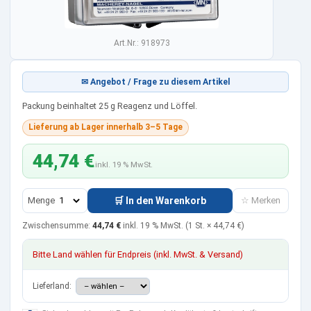
Art.Nr.: 918973
✉ Angebot / Frage zu diesem Artikel
Packung beinhaltet 25 g Reagenz und Löffel.
Lieferung ab Lager innerhalb 3–5 Tage
44,74 €
inkl. 19 % MwSt.
Menge
🛒 In den Warenkorb
☆ Merken
Zwischensumme:
44,74 €
inkl. 19 % MwSt.
(1 St. ×
44,74 €
)
Bitte Land wählen für Endpreis (inkl. MwSt. & Versand)
Lieferland: