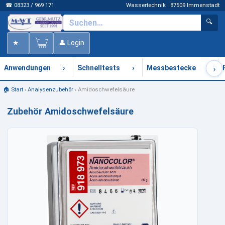
☎ 08323 / 969 171
Wassertechnik · 87509 Immenstadt
🔍
★
👤 Login
›
›
›
›
Anwendungen
Schnelltests
Messbestecke
🏠 Start
›
Analysenzubehör
›
Amidoschwefelsäure
Zubehör Amidoschwefelsäure