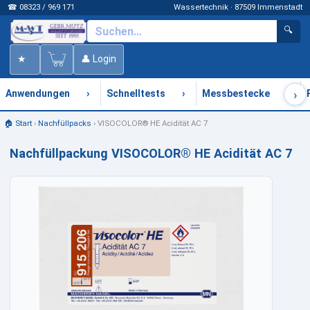
☎ 08323 / 969 171
Wassertechnik · 87509 Immenstadt
🔍
★
👤 Login
›
›
›
›
Anwendungen
Schnelltests
Messbestecke
🏠 Start
›
Nachfüllpacks
›
VISOCOLOR® HE Acidität AC 7
Nachfüllpackung VISOCOLOR® HE Acidität AC 7