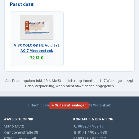
Passt dazu:
VISOCOLOR® HE Acidität
AC 7 Messbesteck
70,81 €
Alle Preisangaben
inkl. 19 % MwSt.
· Lieferung innerhalb 1–7 Werktage · zzgl.
Porto/Verpackung, wenn nicht abweichend angegeben
↑ Nach oben
↩ Widerruf einlegen
🛒 Warenkorb
WASSERTECHNIK
KONTAKT & BERATUNG
Mario Mutz
📞
08323 / 969 171
Kemptenerstraße 38
📱 0171 / 902 04 88
87509 Immenstadt
📠 08323 / 969 217