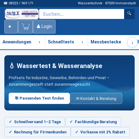
☎ 08323 / 969 171
Wassertechnik · 87509 Immenstadt
🔍
★
👤 Login
›
›
›
›
Anwendungen
Schnelltests
Messbestecke
💧 Wassertest & Wasseranalyse
Prüfsets für Industrie, Gewerbe, Behörden und Privat –
zusammengestellt statt zusammengesucht.
🎯 Passenden Test finden
✉ Kontakt & Beratung
✓
Schnellversand 1–2 Tage
✓
Fachkundige Beratung
✓
Rechnung für Firmenkunden
✓
Vorkasse mit 2% Rabatt