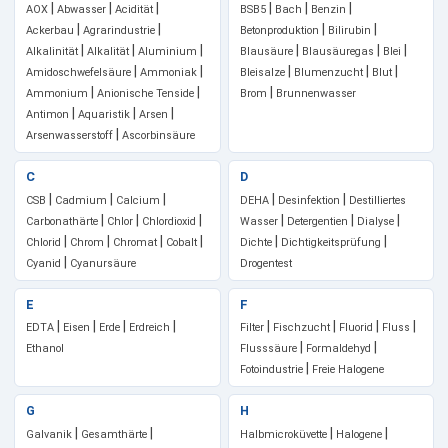
|
|
|
|
|
|
AOX
Abwasser
Acidität
BSB5
Bach
Benzin
|
|
|
|
Ackerbau
Agrarindustrie
Betonproduktion
Bilirubin
|
|
|
|
|
|
Alkalinität
Alkalität
Aluminium
Blausäure
Blausäuregas
Blei
|
|
|
|
|
Amidoschwefelsäure
Ammoniak
Bleisalze
Blumenzucht
Blut
|
|
|
Ammonium
Anionische Tenside
Brom
Brunnenwasser
|
|
|
Antimon
Aquaristik
Arsen
|
Arsenwasserstoff
Ascorbinsäure
C
D
|
|
|
|
|
CSB
Cadmium
Calcium
DEHA
Desinfektion
Destilliertes
|
|
|
|
|
|
Carbonathärte
Chlor
Chlordioxid
Wasser
Detergentien
Dialyse
|
|
|
|
|
|
Chlorid
Chrom
Chromat
Cobalt
Dichte
Dichtigkeitsprüfung
|
Cyanid
Cyanursäure
Drogentest
E
F
|
|
|
|
|
|
|
|
EDTA
Eisen
Erde
Erdreich
Filter
Fischzucht
Fluorid
Fluss
|
|
Ethanol
Flusssäure
Formaldehyd
|
Fotoindustrie
Freie Halogene
G
H
|
|
|
|
Galvanik
Gesamthärte
Halbmicroküvette
Halogene