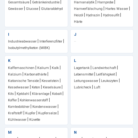
|
|
|
|
Gesamtsäure
Getränkeindustrie
Harnanalytik
Harnprobe
|
|
|
|
Gewässer
Glucose
Glutaraldehyd
Harnverfälschung
Hartes Wasser
|
|
|
Heizöl
Hydrazin
Hydrosulfit
Härte
I
J
|
|
Industrieabwasser
Interferenzfilter
–
Isobutylmethylketon (MIBK)
K
L
|
|
|
|
|
Kaffemaschinen
Kalium
Kalk
Lagertank
Landwirtschaft
|
|
|
|
Kalzium
Karbonathärte
Lebensmittel
Leitfähigkeit
|
|
|
|
Kationische Tenside
Kesselstein
Leitungswasser
Leukozyten
|
|
|
|
Kesselwasser
Keton
Kieselsäure
Lubricheck
Luft
|
|
|
|
Kits
Kjeldahl
Kläranlage
Kobalt
|
|
Koffer
Kohlenwasserstoff
|
|
Komlexbildner
Kondenswasser
|
|
|
Kraftstoff
Kupfer
Kupfersalze
|
Kühlwasser
Küvette
M
N