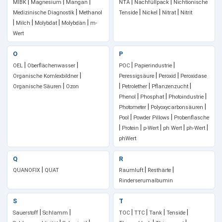
|
|
|
|
|
MIBK
Magnesium
Mangan
NTA
Nachfüllpack
Nichtionische
|
|
|
|
Medizinische Diagnostik
Methanol
Tenside
Nickel
Nitrat
Nitrit
|
|
|
|
Milch
Molybdat
Molybdän
m-
Wert
O
P
|
|
|
|
OEL
Oberflächenwasser
POC
Papierindustrie
|
|
|
Organische Komlexbildner
Peressigsäure
Peroxid
Peroxidase
|
|
|
|
Organische Säuren
Ozon
Petrolether
Pflanzenzucht
|
|
|
Phenol
Phosphat
Photoindustrie
|
|
Photometer
Polyoxycarbonsäuren
|
|
Pool
Powder Pillows
Probenflasche
|
|
|
|
|
Protein
p-Wert
ph Wert
ph-Wert
phWert
Q
R
|
|
|
QUANOFIX
QUAT
Raumluft
Resthärte
Rinderserumalbumin
S
T
|
|
|
|
|
|
Sauerstoff
Schlamm
TOC
TTC
Tank
Tenside