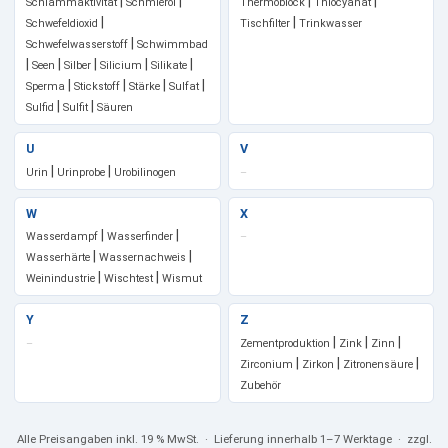
|
|
|
|
Schlammaktivität
Schmieröl
Thermoblock
Thiocyanat
|
|
Schwefeldioxid
Tischfilter
Trinkwasser
|
Schwefelwasserstoff
Schwimmbad
|
|
|
|
|
Seen
Silber
Silicium
Silikate
|
|
|
|
Sperma
Stickstoff
Stärke
Sulfat
|
|
Sulfid
Sulfit
Säuren
U
V
|
|
Urin
Urinprobe
Urobilinogen
–
W
X
|
|
Wasserdampf
Wasserfinder
–
|
|
Wasserhärte
Wassernachweis
|
|
Weinindustrie
Wischtest
Wismut
Y
Z
|
|
|
–
Zementproduktion
Zink
Zinn
|
|
|
Zirconium
Zirkon
Zitronensäure
Zubehör
Alle Preisangaben
inkl. 19 % MwSt.
· Lieferung innerhalb 1–7 Werktage · zzgl.