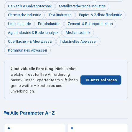
Galvanik & Galvanotechnik
Metallverarbeitende Industrie
Chemische Industrie
Textilindustrie
Papier- & Zellstoffindustrie
Lederindustrie
Fotoindustrie
Zement- & Betonproduktion
Agrarindustrie & Bodenanalytik
Medizintechnik
Oberflächen- & Meerwasser
Industrielles Abwasser
Kommunales Abwasser
🧪
Individuelle Beratung:
Nicht sicher
welcher Test für Ihre Anforderung
✉ Jetzt anfragen
passt? Unser Expertenteam hilft Ihnen
gerne weiter – kostenlos und
unverbindlich.
🔤 Alle Parameter A–Z
A
B